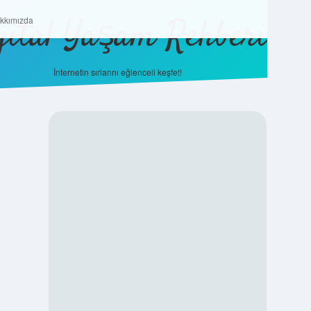
jital Yaşam Rehberi
Hakkımızda
kkımızda
İnternetin sırlarını eğlenceli keşfet!
SIDEBAR