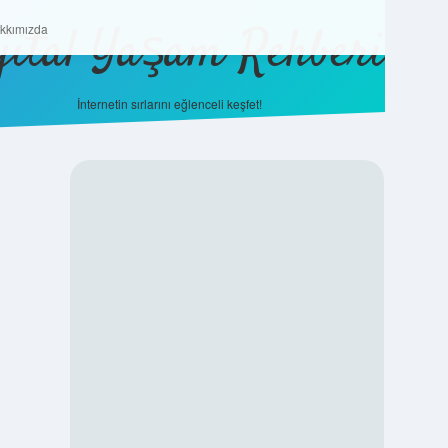
jital Yaşam Rehberi
Hakkımızda
kkımızda
İnternetin sırlarını eğlenceli keşfet!
SIDEBAR