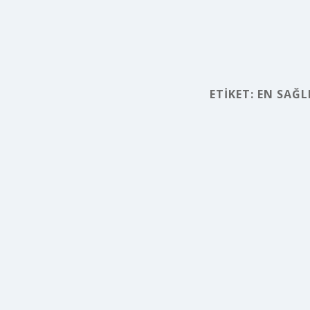
ETIKET:
EN SAĞL