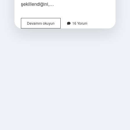
şekillendiğini,…
Gece
Devamını okuyun
16 Yorum
birleşik
kelime
mi
?