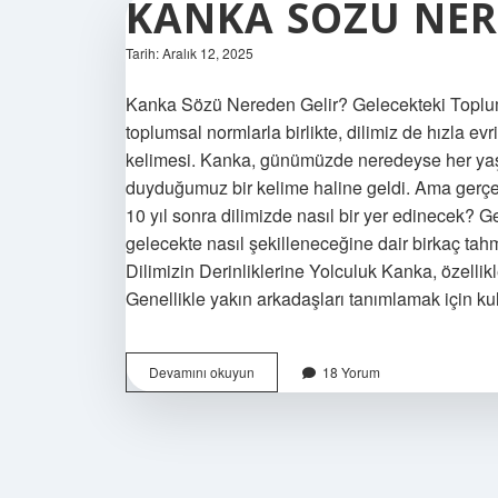
KANKA SÖZÜ NER
Tarih: Aralık 12, 2025
Kanka Sözü Nereden Gelir? Gelecekteki Toplumd
toplumsal normlarla birlikte, dilimiz de hızla evr
kelimesi. Kanka, günümüzde neredeyse her yaşt
duyduğumuz bir kelime haline geldi. Ama gerçe
10 yıl sonra dilimizde nasıl bir yer edinecek? 
gelecekte nasıl şekilleneceğine dair birkaç t
Dilimizin Derinliklerine Yolculuk Kanka, özellik
Genellikle yakın arkadaşları tanımlamak için ku
Kanka
Devamını okuyun
18 Yorum
sözü
nereden
gelir
?