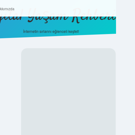
jital Yaşam Rehberi
Hakkımızda
kkımızda
İnternetin sırlarını eğlenceli keşfet!
SIDEBAR