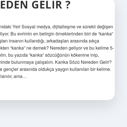
EDEN GELIR ?
aki Yeri Sosyal medya, dijitalleşme ve sürekli değişen
iliyor. Bu evrimin en belirgin örneklerinden biri de “kanka”
an insanın kullandığı, arkadaşları arasında sıkça
kten “kanka” ne demek? Nereden geliyor ve bu kelime 5-
Gelin, bu yazıda “kanka” sözcüğünün kökenine inip,
ahminde bulunmaya çalışalım. Kanka Sözü Nereden Gelir?
le gençler arasında oldukça yaygın kullanılan bir kelime.
llanılır, ama…