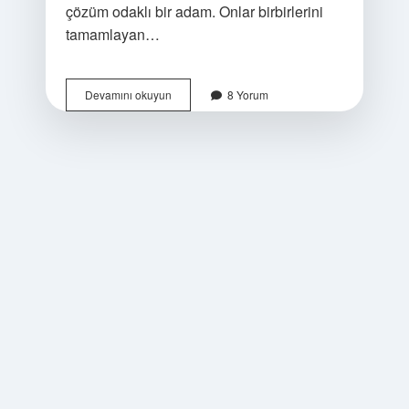
çözüm odaklı bir adam. Onlar birbirlerini
tamamlayan…
Kararlı
Devamını okuyun
8 Yorum
eş
anlamlısı
nedir
?