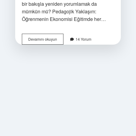
bir bakışla yeniden yorumlamak da
mümkün mü? Pedagojik Yaklaşım:
Öğrenmenin Ekonomisi Eğitimde her…
Güvence
Devamını okuyun
14 Yorum
bedeli
ne
kadar
iade
edilir
?