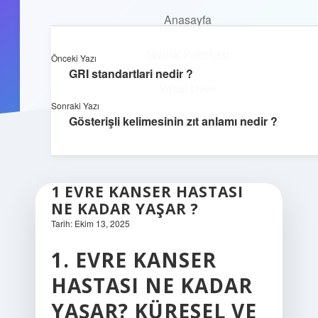
Anasayfa
Anasayfa
Dijital Yaşam Rehberi
Gizlilik Politikası
menüyü
Gizlilik Politikası
Önceki Yazı
aç
Yasal Uyarı
İnternetin sırlarını eğlenceli keşfet!
GRI standartlari nedir ?
Yasal Uyarı
Hakkımızda
Sonraki Yazı
Gösterişli kelimesinin zıt anlamı nedir ?
Hakkımızda
1 EVRE KANSER HASTASI
NE KADAR YAŞAR ?
Tarih: Ekim 13, 2025
1. EVRE KANSER
HASTASI NE KADAR
YAŞAR? KÜRESEL VE