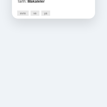
Tarih:
Makaleler
evre
ve
ya