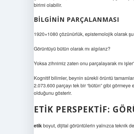
birimi olabilir.
BILGININ PARÇALANMASI
1920×1080 çözünürlük, epistemolojik olarak şu
Görüntüyü bütün olarak mı algılarız?
Yoksa zihnimiz zaten onu parçalayarak mı işler
Kognitif bilimler, beynin sürekli örüntü tamaml
2.073.600 parçayı tek bir “bütün” gibi görmeye eğ
olduğunu gösterir.
ETIK PERSPEKTIF: 
etik
boyut, dijital görüntülerin yalnızca teknik d