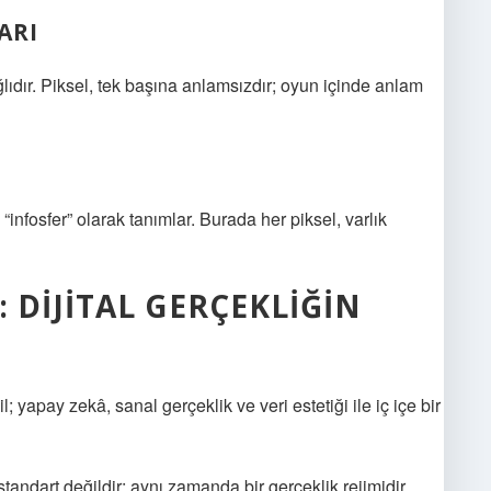
ARI
lıdır. Piksel, tek başına anlamsızdır; oyun içinde anlam
ı “infosfer” olarak tanımlar. Burada her piksel, varlık
 DIJITAL GERÇEKLIĞIN
 yapay zekâ, sanal gerçeklik ve veri estetiği ile iç içe bir
tandart değildir; aynı zamanda bir gerçeklik rejimidir.