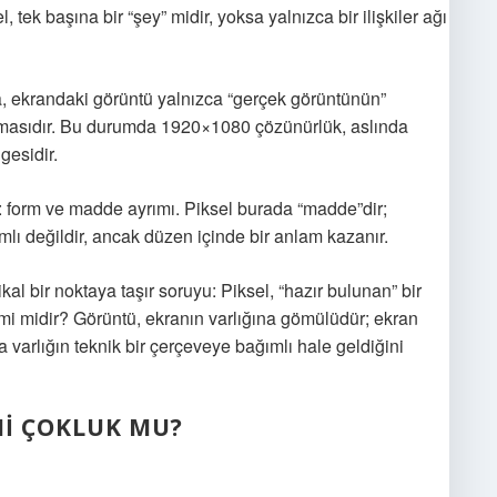
, tek başına bir “şey” midir, yoksa yalnızca bir ilişkiler ağı
a, ekrandaki görüntü yalnızca “gerçek görüntünün”
nsımasıdır. Bu durumda 1920×1080 çözünürlük, aslında
esidir.
: form ve madde ayrımı. Piksel burada “madde”dir;
amlı değildir, ancak düzen içinde bir anlam kazanır.
kal bir noktaya taşır soruyu: Piksel, “hazır bulunan” bir
mi midir? Görüntü, ekranın varlığına gömülüdür; ekran
a varlığın teknik bir çerçeveye bağımlı hale geldiğini
MI ÇOKLUK MU?