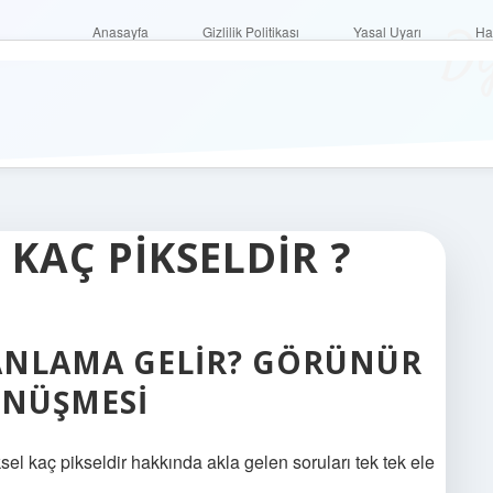
Di
Anasayfa
Gizlilik Politikası
Yasal Uyarı
Anasayfa
Gizlilik Politikası
Yasal Uyarı
Ha
 KAÇ PIKSELDIR ?
 ANLAMA GELIR? GÖRÜNÜR
ÖNÜŞMESI
l kaç pikseldir hakkında akla gelen soruları tek tek ele