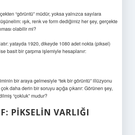
rçekten “görüntü” müdür, yoksa yalnızca sayılara
n düşünelim: ışık, renk ve form dediğimiz her şey, gerçekte
ması olabilir mi?
atır: yatayda 1920, dikeyde 1080 adet nokta (piksel)
ise basit bir çarpma işlemiyle hesaplanır:
riminin bir araya gelmesiyle “tek bir görüntü” illüzyonu
n çok daha derin bir soruyu açığa çıkarır: Görünen şey,
edilmiş “çokluk” mudur?
: PIKSELIN VARLIĞI