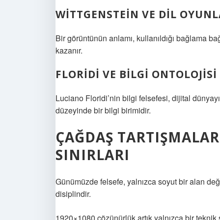
WITTGENSTEIN VE DIL OYUNL
Bir görüntünün anlamı, kullanıldığı bağlama bağ
kazanır.
FLORIDI VE BILGI ONTOLOJISI
Luciano Floridi’nin bilgi felsefesi, dijital dünyay
düzeyinde bir bilgi birimidir.
ÇAĞDAŞ TARTIŞMALAR:
SINIRLARI
Günümüzde felsefe, yalnızca soyut bir alan değil;
disiplindir.
1920×1080 çözünürlük artık yalnızca bir teknik s