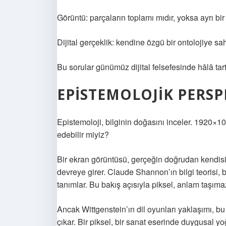
Görüntü: parçaların toplamı mıdır, yoksa ayrı bir
Dijital gerçeklik: kendine özgü bir ontolojiye sah
Bu sorular günümüz dijital felsefesinde hâlâ tart
EPISTEMOLOJIK PERSP
Epistemoloji, bilginin doğasını inceler. 1920×1
edebilir miyiz?
Bir ekran görüntüsü, gerçeğin doğrudan kendisi 
devreye girer. Claude Shannon’ın bilgi teorisi, 
tanımlar. Bu bakış açısıyla piksel, anlam taşımaz;
Ancak Wittgenstein’ın dil oyunları yaklaşımı, 
çıkar. Bir piksel, bir sanat eserinde duygusal y