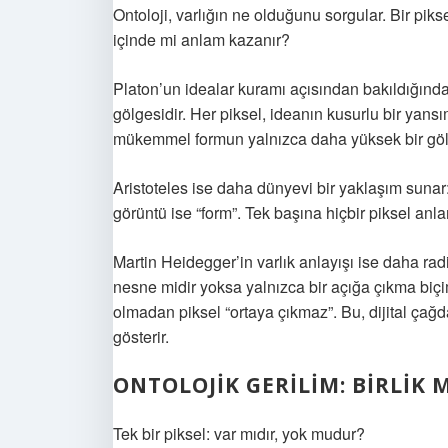
Ontoloji, varlığın ne olduğunu sorgular. Bir piksel
içinde mi anlam kazanır?
Platon’un idealar kuramı açısından bakıldığınd
gölgesidir. Her piksel, ideanın kusurlu bir ya
mükemmel formun yalnızca daha yüksek bir gölg
Aristoteles ise daha dünyevi bir yaklaşım sunar
görüntü ise “form”. Tek başına hiçbir piksel anl
Martin Heidegger’in varlık anlayışı ise daha radi
nesne midir yoksa yalnızca bir açığa çıkma biçi
olmadan piksel “ortaya çıkmaz”. Bu, dijital çağd
gösterir.
ONTOLOJIK GERILIM: BIRLIK 
Tek bir piksel: var mıdır, yok mudur?