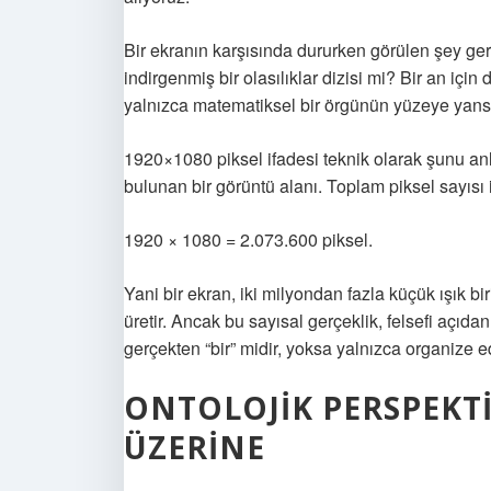
Bir ekranın karşısında dururken görülen şey ge
indirgenmiş bir olasılıklar dizisi mi? Bir an içi
yalnızca matematiksel bir örgünün yüzeye yansı
1920×1080 piksel ifadesi teknik olarak şunu anl
bulunan bir görüntü alanı. Toplam piksel sayısı 
1920 × 1080 = 2.073.600 piksel.
Yani bir ekran, iki milyondan fazla küçük ışık bi
üretir. Ancak bu sayısal gerçeklik, felsefi açıda
gerçekten “bir” midir, yoksa yalnızca organize 
ONTOLOJIK PERSPEKTIF
ÜZERINE