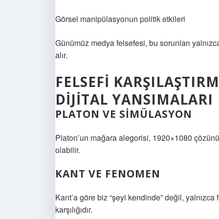
Görsel manipülasyonun politik etkileri
Günümüz medya felsefesi, bu sorunları yalnızca 
alır.
FELSEFI KARŞILAŞTIR
DIJITAL YANSIMALARI
PLATON VE SIMÜLASYON
Platon’un mağara alegorisi, 1920×1080 çözünürlü
olabilir.
KANT VE FENOMEN
Kant’a göre biz “şeyi kendinde” değil, yalnızca
karşılığıdır.