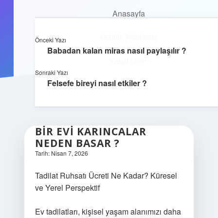
Anasayfa
Anasayfa
Dijital Yaşam Rehberi
Gizlilik Politikası
menüyü
Gizlilik Politikası
Önceki Yazı
aç
Yasal Uyarı
İnternetin sırlarını eğlenceli keşfet!
Babadan kalan miras nasıl paylaşılır ?
Yasal Uyarı
Hakkımızda
Sonraki Yazı
Felsefe bireyi nasıl etkiler ?
Hakkımızda
BIR EVI KARINCALAR
NEDEN BASAR ?
Tarih: Nisan 7, 2026
Tadilat Ruhsatı Ücreti Ne Kadar? Küresel
ve Yerel Perspektif
Ev tadilatları, kişisel yaşam alanımızı daha