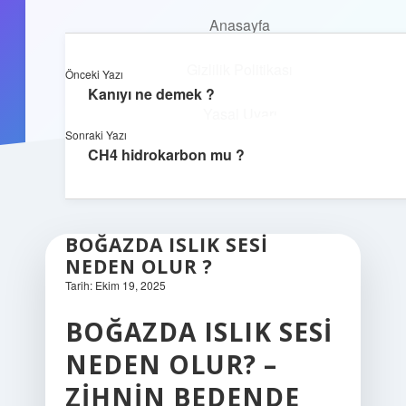
Anasayfa
Anasayfa
Dijital Yaşam Rehberi
Gizlilik Politikası
menüyü
Gizlilik Politikası
Önceki Yazı
aç
Yasal Uyarı
İnternetin sırlarını eğlenceli keşfet!
Kanıyı ne demek ?
Yasal Uyarı
Hakkımızda
Sonraki Yazı
CH4 hidrokarbon mu ?
Hakkımızda
BOĞAZDA ISLIK SESI
NEDEN OLUR ?
Tarih: Ekim 19, 2025
BOĞAZDA ISLIK SESI
NEDEN OLUR? –
ZIHNIN BEDENDE