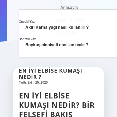
Anasayfa
Anasayfa
Dijital Yaşam Rehberi
Gizlilik Politikası
menüyü
Gizlilik Politikası
Önceki Yazı
aç
Yasal Uyarı
İnternetin sırlarını eğlenceli keşfet!
Akırı Karha yağı nasıl kullanılır ?
Yasal Uyarı
Hakkımızda
Sonraki Yazı
Baykuş cinsiyeti nasıl anlaşılır ?
Hakkımızda
EN IYI ELBISE KUMAŞI
NEDIR ?
Tarih: Ekim 25, 2025
EN İYI ELBISE
KUMAŞI NEDIR? BIR
FELSEFI BAKIŞ