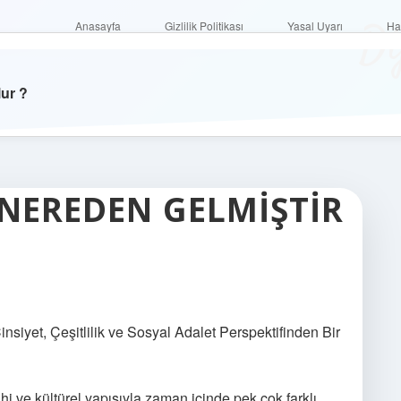
Di
Anasayfa
Gizlilik Politikası
Yasal Uyarı
Anasayfa
Gizlilik Politikası
Yasal Uyarı
Ha
lur ?
 NEREDEN GELMIŞTIR
siyet, Çeşitlilik ve Sosyal Adalet Perspektifinden Bir
rihi ve kültürel yapısıyla zaman içinde pek çok farklı