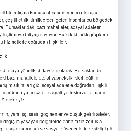
emli bir tartışma konusu olmasına neden olmuştur.
er, çeşitli etnik kimliklerden gelen insanlar bu bölgedeki
ra, Pursaklar’daki bazı mahalleler, sosyal adaletin
leştirmeye ihtiyaç duyuyor. Buradaki farklı grupların
 hizmetlerle doğrudan ilişkilidir.
zlik
kaldırmaya yönelik bir kavram olarak, Pursaklar’da
eki bazı mahallelerde, altyapı eksiklikleri, eğitim
rişim sıkıntıları gibi sosyal adaletle doğrudan ilişkili
in ardında yalnızca bir coğrafi yerleşim adı olmanın
ı görmekteyiz.
, yani işçi sınıfı, göçmenler ve düşük gelirli aileler,
lı değişim yaşayan bölgelerde daha fazla zorlukla
iği, ulaşım sorunları ve sosyal güvencelerin eksikliği gibi