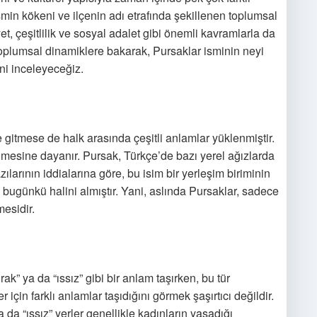
smin kökeni ve ilçenin adı etrafında şekillenen toplumsal
yet, çeşitlilik ve sosyal adalet gibi önemli kavramlarla da
 toplumsal dinamiklere bakarak, Pursaklar isminin neyi
ğini inceleyeceğiz.
e gitmese de halk arasında çeşitli anlamlar yüklenmiştir.
limesine dayanır. Pursak, Türkçe’de bazı yerel ağızlarda
zılarının iddialarına göre, bu isim bir yerleşim biriminin
bugünkü halini almıştır. Yani, aslında Pursaklar, sadece
mesidir.
ak” ya da “ıssız” gibi bir anlam taşırken, bu tür
 için farklı anlamlar taşıdığını görmek şaşırtıcı değildir.
 da “ıssız” yerler genellikle kadınların yaşadığı