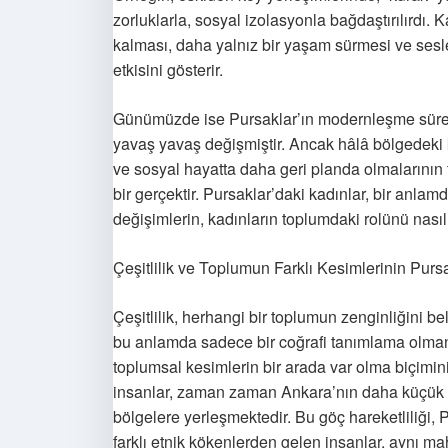
zorluklarla, sosyal izolasyonla bağdaştırılırdı.
kalması, daha yalnız bir yaşam sürmesi ve sesle
etkisini gösterir.
Günümüzde ise Pursaklar’ın modernleşme süreciyl
yavaş yavaş değişmiştir. Ancak hâlâ bölgedeki k
ve sosyal hayatta daha geri planda olmalarının to
bir gerçektir. Pursaklar’daki kadınlar, bir anlamd
değişimlerin, kadınların toplumdaki rolünü nasıl 
Çeşitlilik ve Toplumun Farklı Kesimlerinin Pursak
Çeşitlilik, herhangi bir toplumun zenginliğini be
bu anlamda sadece bir coğrafi tanımlama olmanın 
toplumsal kesimlerin bir arada var olma biçimin
insanlar, zaman zaman Ankara’nın daha küçük il
bölgelere yerleşmektedir. Bu göç hareketliliği, P
farklı etnik kökenlerden gelen insanlar, aynı ma