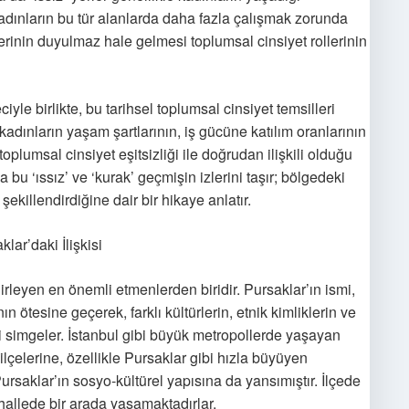
 Kadınların bu tür alanlarda daha fazla çalışmak zorunda
rinin duyulmaz hale gelmesi toplumsal cinsiyet rollerinin
e birlikte, bu tarihsel toplumsal cinsiyet temsilleri
adınların yaşam şartlarının, iş gücüne katılım oranlarının
plumsal cinsiyet eşitsizliği ile doğrudan ilişkili olduğu
a bu ‘ıssız’ ve ‘kurak’ geçmişin izlerini taşır; bölgedeki
şekillendirdiğine dair bir hikaye anlatır.
lar’daki İlişkisi
lirleyen en önemli etmenlerden biridir. Pursaklar’ın ismi,
ötesine geçerek, farklı kültürlerin, etnik kimliklerin ve
i simgeler. İstanbul gibi büyük metropollerde yaşayan
çelerine, özellikle Pursaklar gibi hızla büyüyen
ursaklar’ın sosyo-kültürel yapısına da yansımıştır. İlçede
hallede bir arada yaşamaktadırlar.