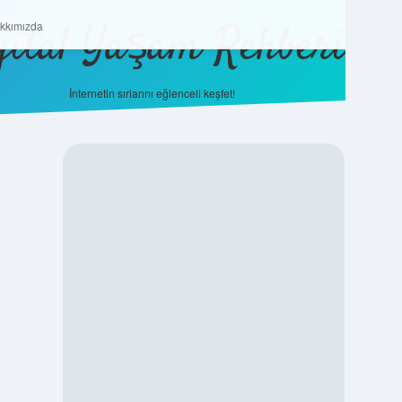
jital Yaşam Rehberi
Hakkımızda
kkımızda
İnternetin sırlarını eğlenceli keşfet!
SIDEBAR