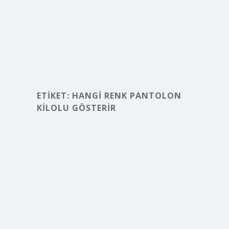
ETIKET:
HANGI RENK PANTOLON
KILOLU GÖSTERIR