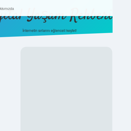
jital Yaşam Rehberi
Hakkımızda
kkımızda
İnternetin sırlarını eğlenceli keşfet!
SIDEBAR