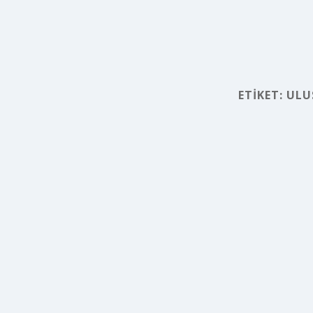
ETIKET:
ULU